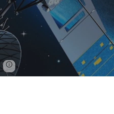
©
2021
-
2100 | MICRONACIÓN
-
Reservados todos los derechos de diseño |
Políticas de Privacidad
|
Teléfono: +51
16419465
anexo 637339
​|
Google Safe
Browsing
|
Representación de Seguridad