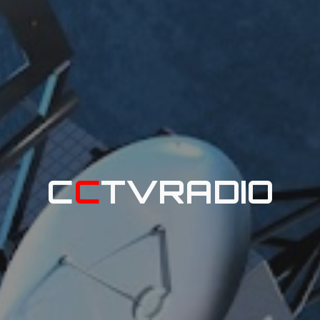
C
C
TVRADIO