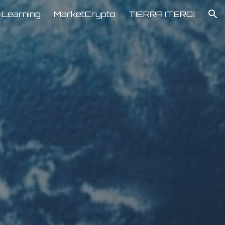
-Learning
MarketCrypto
TIERRA (TERO)
ion