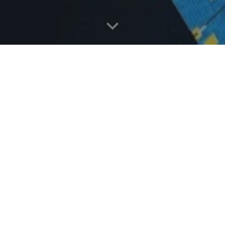
N
incluye a
CCTVRADIO
como parte de los medios d