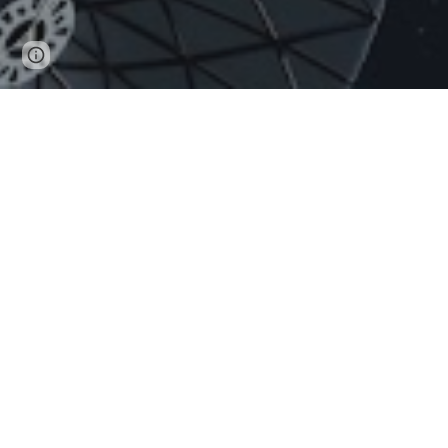
Page
Google Sites
Report abuse
updated
MICRONACIO