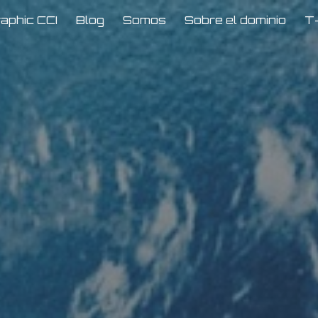
aphic CCI
Blog
Somos
Sobre el dominio
T
ip to main content
Skip to navigat